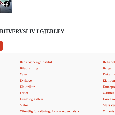
RHVERVSLIV I GJERLEV
Bank og pengeinstitut
Behandl
Biludlejning
Byggema
Catering
Detailh
Dyrlæge
Ejendo
Elektriker
Entrepr
Frisør
Gartner
Kunst og galleri
Køresko
Maler
Massag
Offentlig forvaltning, forsvar og socialsikring
Organis