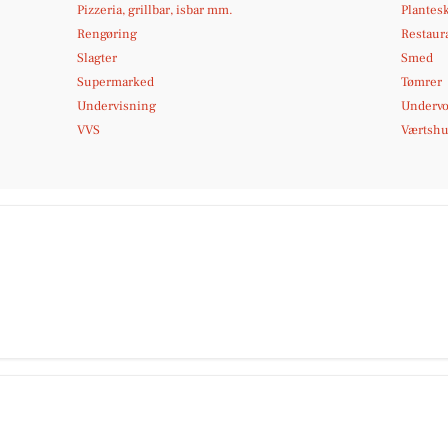
Pizzeria, grillbar, isbar mm.
Plantes
Rengøring
Restaura
Slagter
Smed
Supermarked
Tømrer
Undervisning
Undervo
VVS
Værtshus