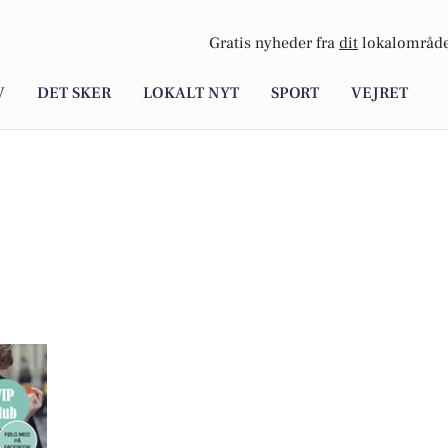
Gratis nyheder fra
dit
lokalområde
V
DET SKER
LOKALT NYT
SPORT
VEJRET