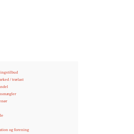
ingstilbud
rked / trælast
andel
msmægler
enør
le
e
ation og forening