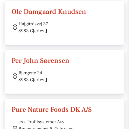
Ole Damgaard Knudsen
Højgårdsvej 37
8983 Gjerlev J
Per John Sørensen
Bjergene 24
8983 Gjerlev J
Pure Nature Foods DK A/S
c/o. Profilsystemer A/S
Bryggervænget 5, Ø Tørslev