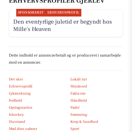
ERHVERVSPROFILER GJERLEV
SPONSORERET
ERHVERVSPROFIL
Den eventyrlige juletid er begyndt hos
Mille's Heaven
Dette indhold er annoncørbetalt og er produceret i samarbejde
med en annoncør.
Det sker
Lokalt nyt
Erhvervsprofil
Mindeord
Lykønskning
Fakta om
Fodbold
Håndbold
Opslagstavlen
Padel
Ishockey
Svømning
Husstand
Krop & Sundhed
Mød dine naboer
Sport