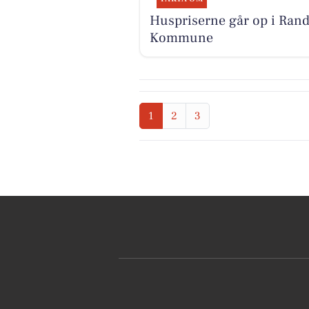
Huspriserne går op i Rand
Kommune
1
2
3