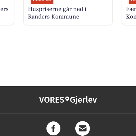
ers
Huspriserne går ned i
Fær
Randers Kommune
Kom
VORES
Gjerlev