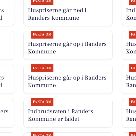
FAKTA OM
FA
rs
Huspriserne går ned i
Ind
d
Randers Kommune
Kom
FAKTA OM
FA
Huspriserne går op i Randers
Hus
Kommune
Ko
FAKTA OM
FA
rs
Huspriserne går op i Randers
Hus
d
Kommune
Ra
FAKTA OM
FA
ers
Indbrudsraten i Randers
Hus
Kommune er faldet
Ra
FAKTA OM
FA