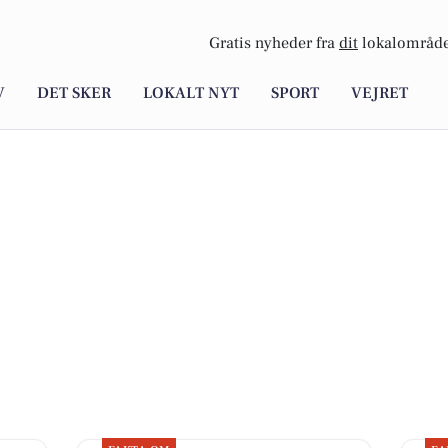
Gratis nyheder fra
dit
lokalområde
V
DET SKER
LOKALT NYT
SPORT
VEJRET