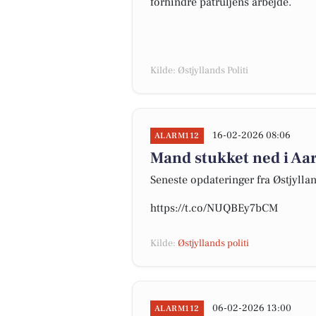
forhindre patruljens arbejde.
Kilde: Østjyllands Politi
16-02-2026 08:06
ALARM112
Mand stukket ned i Aa
Seneste opdateringer fra Østjyllan
https://t.co/NUQBEy7bCM
Kilde:
Østjyllands politi
06-02-2026 13:00
ALARM112