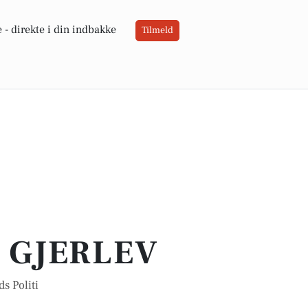
 -
direkte i din indbakke
Tilmeld
I GJERLEV
s Politi