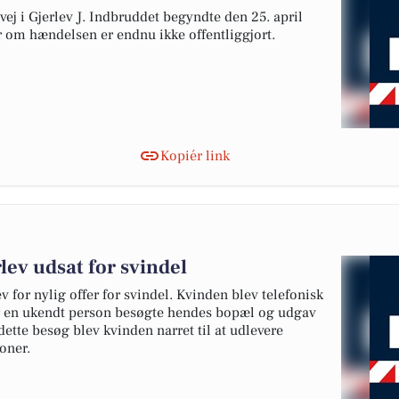
ej i Gjerlev J. Indbruddet begyndte den 25. april
er om hændelsen er endnu ikke offentliggjort.
Kopiér link
lev udsat for svindel
ev for nylig offer for svindel. Kvinden blev telefonisk
ter en ukendt person besøgte hendes bopæl og udgav
dette besøg blev kvinden narret til at udlevere
oner.