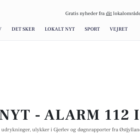
Gratis nyheder fra
dit
lokalområde
V
DET SKER
LOKALT NYT
SPORT
VEJRET
NYT - ALARM 112 
 udrykninger, ulykker i Gjerlev og døgnrapporter fra Østjylland