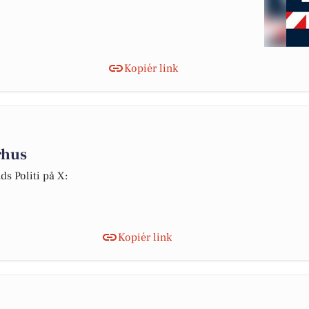
Kopiér link
rhus
ds Politi på X:
Kopiér link