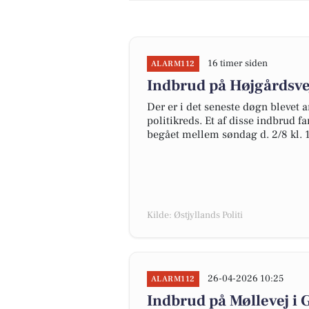
16 timer siden
ALARM112
Indbrud på Højgårdsvej
Der er i det seneste døgn blevet a
politikreds. Et af disse indbrud f
begået mellem søndag d. 2/8 kl. 12
Kilde: Østjyllands Politi
26-04-2026 10:25
ALARM112
Indbrud på Møllevej i G