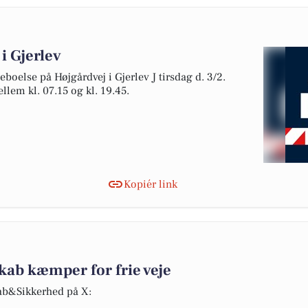
i Gjerlev
eboelse på Højgårdvej i Gjerlev J tirsdag d. 3/2.
lem kl. 07.15 og kl. 19.45.
Kopiér link
kab kæmper for frie veje
kab&Sikkerhed på X: