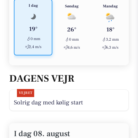
I dag
Søndag
Mandag
19°
26°
18°
💧
0 mm
💧
💧
0 mm
3,2 mm
💨
2,4 m/s
💨
💨
4,6 m/s
6,3 m/s
DAGENS VEJR
VEJRET
Solrig dag med kølig start
I dag 08. august