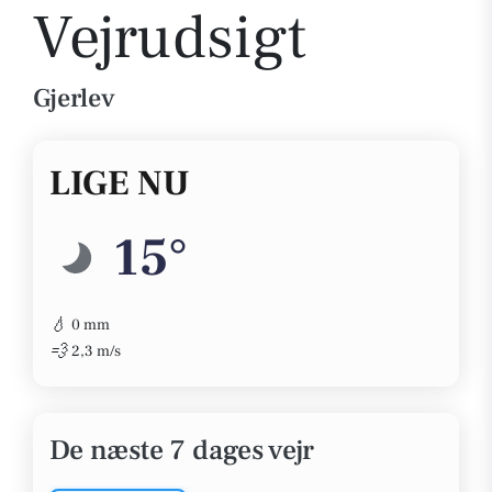
Vejrudsigt
Gjerlev
LIGE NU
15°
💧
0 mm
💨
2,3 m/s
De næste 7 dages vejr