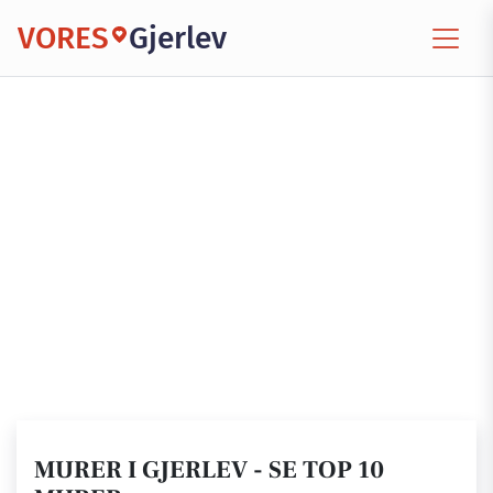
VORES
Gjerlev
MURER I GJERLEV - SE TOP 10