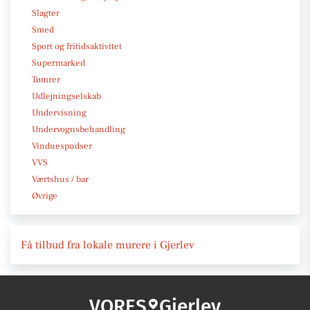
Slagter
Smed
Sport og fritidsaktivitet
Supermarked
Tømrer
Udlejningselskab
Undervisning
Undervognsbehandling
Vinduespudser
VVS
Værtshus / bar
Øvrige
Få tilbud fra lokale murere i Gjerlev
VORES
Gjerlev