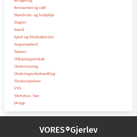
Rengøring
Restaurant og café
Skønheds- og hudpleje
Slagter
Smed
Sport og fritidsaktivitet
Supermarked
Tømrer
Udlejningselskab
Undervisning
Undervognsbehandling
Vinduespudser
VVS
Værtshus / bar
Øvrige
VORES
Gjerlev