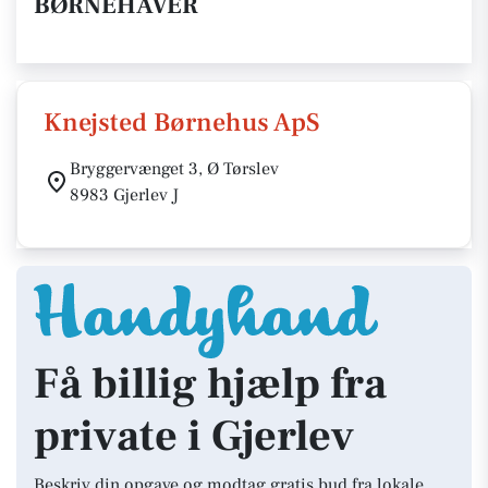
BØRNEHAVER
Knejsted Børnehus ApS
Bryggervænget 3, Ø Tørslev
8983 Gjerlev J
Få billig hjælp fra
private i Gjerlev
Beskriv din opgave og modtag gratis bud fra lokale