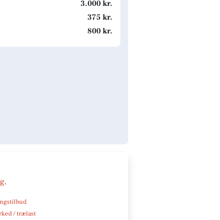
3.000 kr.
375 kr.
800 kr.
ng
.
ngstilbud
ked / trælast