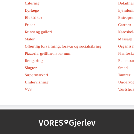
Catering
Detailha
Dyrlæge
Ejendom
Elektriker
Entrepre
Frisør
Gartner
Kunst og galleri
Køreskol
Maler
Massage
Offentlig forvaltning, forsvar og socialsikring
Organisa
Pizzeria, grillbar, isbar mm.
Plantesk
Rengøring
Restauran
Slagter
Smed
Supermarked
Tømrer
Undervisning
Undervo
VVS
Værtshus
VORES
Gjerlev