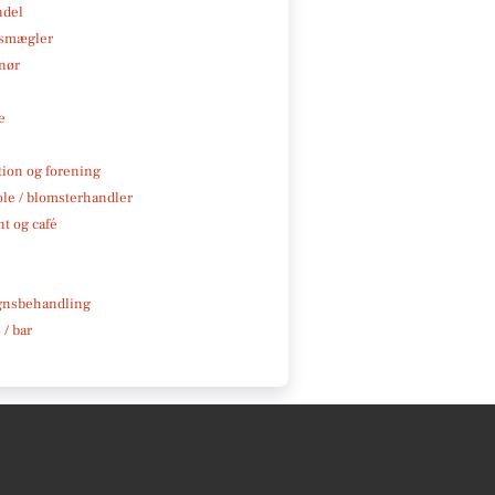
ndel
smægler
nør
e
tion og forening
ole / blomsterhandler
t og café
gnsbehandling
 / bar