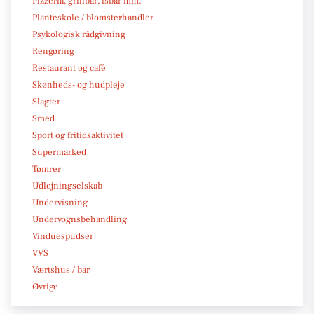
Pizzeria, grillbar, isbar mm.
Planteskole / blomsterhandler
Psykologisk rådgivning
Rengøring
Restaurant og café
Skønheds- og hudpleje
Slagter
Smed
Sport og fritidsaktivitet
Supermarked
Tømrer
Udlejningselskab
Undervisning
Undervognsbehandling
Vinduespudser
VVS
Værtshus / bar
Øvrige