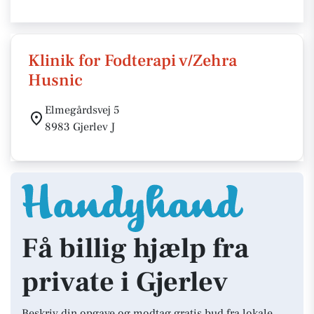
Klinik for Fodterapi v/Zehra
Husnic
Elmegårdsvej 5
8983 Gjerlev J
Få billig hjælp fra
private i Gjerlev
Beskriv din opgave og modtag gratis bud fra lokale