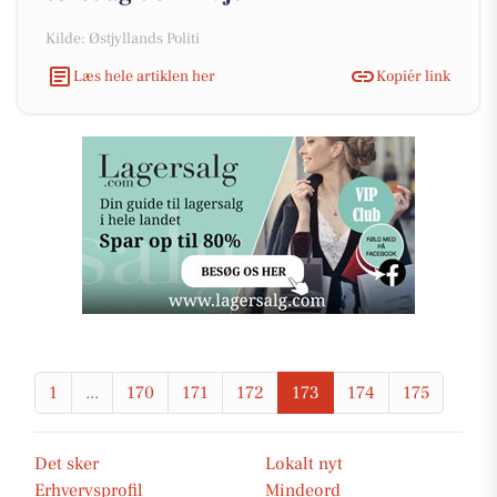
Kilde: Østjyllands Politi
Læs hele artiklen her
Kopiér link
1
...
170
171
172
173
174
175
Det sker
Lokalt nyt
Erhvervsprofil
Mindeord