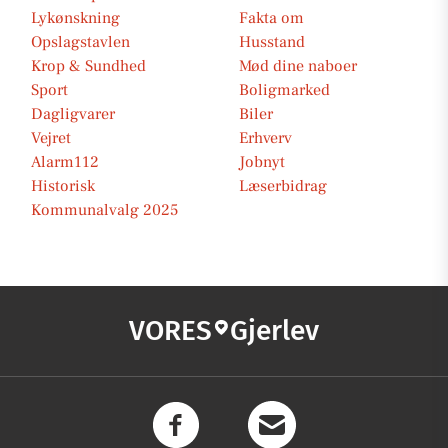
Lykønskning
Fakta om
Opslagstavlen
Husstand
Krop & Sundhed
Mød dine naboer
Sport
Boligmarked
Dagligvarer
Biler
Vejret
Erhverv
Alarm112
Jobnyt
Historisk
Læserbidrag
Kommunalvalg 2025
VORES
Gjerlev