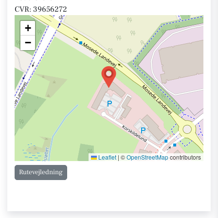
CVR: 39656272
+
−
Leaflet
|
©
OpenStreetMap
contributors
Rutevejledning