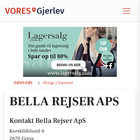
VORES
Gjerlev
Bella Rejser ApS
ERHVERV
Øvrige i Næstved
BELLA REJSER APS
Kontakt Bella Rejser ApS
Korskildelund 6
2670 Greve