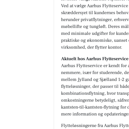
Ved at vælge Aarhus Flytteservice 
skræddersyet til kundernes behov.
herunder privatflytninger, erhver
møbellifte og tungløft. Deres mål e
med minimale udgifter for kunden
praktiske og økonomiske, uanset o
virksomhed, der flytter kontor.
Aktuelt hos Aarhus Flytteservic
Aarhus Flytteservice er kendt fo
nemmere, især for studerende, der 
mellem Jylland og Sjælland 1-2 ga
flytteløsninger, der passer til b
kombinationsflytning, hvor trans
omkostningerne betydeligt, såfremt
kantsten-til-kantsten-flytning for
mere information og opdateringe
Flytteløsningerne fra Aarhus Flyt