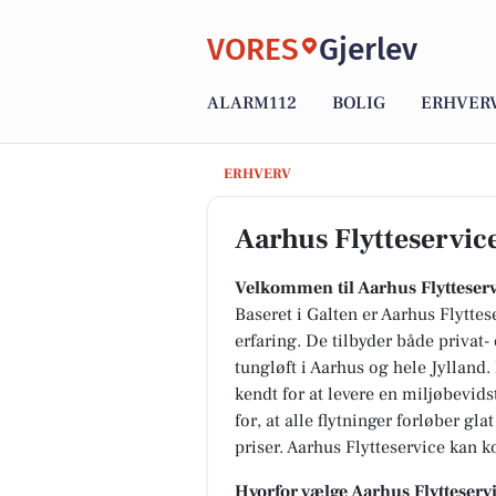
VORES
Gjerlev
ALARM112
BOLIG
ERHVER
Aarhus Flytteservice ApS
ERHVERV
Aarhus Flytteservic
Velkommen til Aarhus Flytteser
Baseret i Galten er Aarhus Flyttes
erfaring. De tilbyder både privat
tungløft i Aarhus og hele Jylland
kendt for at levere en miljøbevids
for, at alle flytninger forløber gl
priser. Aarhus Flytteservice kan k
Hvorfor vælge Aarhus Flytteserv