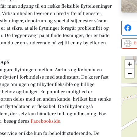
får man adgang til en række fleksible flytteløsninger
 Virksomheden leverer en bred vifte af tjenester,
vsflytninger, depotrum og specialisttjenester såsom
r at sikre, at alle flytninger foregår problemfrit og
. De lægger vægt på at finde løsninger, der er både
m du er en studerende på vej til en ny by eller en
B
e ApS
+
r at gøre flytningen mellem Aarhus og København
−
flytter i forbindelse med studiestart. De kører fast
nge om ugen og tilbyder fleksible og billige
åde behov og budget. En populær mulighed er
porten deles med en anden kunde, hvilket kan sænke
 flyttedatoen er fleksibel. De tilbyder også
 dem, der selv kan håndtere ind- og udlæsning. For
r, besøg deres
Facebookside
.
teservice er ikke kun forbeholdt studerende. De