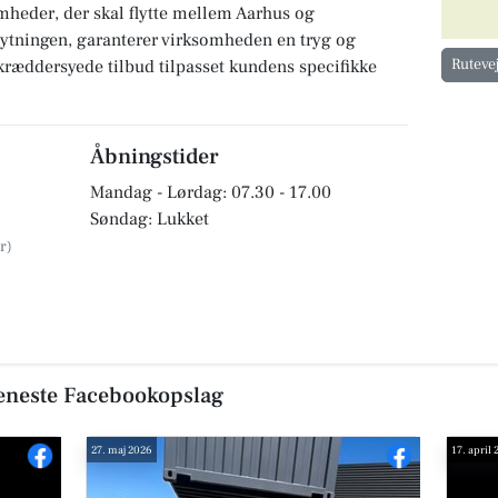
mheder, der skal flytte mellem Aarhus og
ytningen, garanterer virksomheden en tryg og
Ruteve
kræddersyede tilbud tilpasset kundens specifikke
Åbningstider
Mandag - Lørdag: 07.30 - 17.00
Søndag: Lukket
seneste Facebookopslag
27. maj 2026
17. april