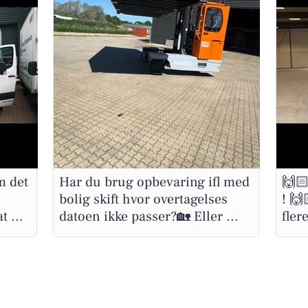
m det
Har du brug opbevaring ifl med
🙌🏻
bolig skift hvor overtagelses
! 🙌
t ...
datoen ikke passer?🏡 Eller ...
fler