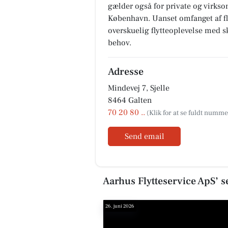
gælder også for private og virkso
København. Uanset omfanget af fl
overskuelig flytteoplevelse med s
behov.
Adresse
Mindevej 7, Sjelle
8464 Galten
70 20 80 ..
Send email
Aarhus Flytteservice ApS’ 
26. juni 2026