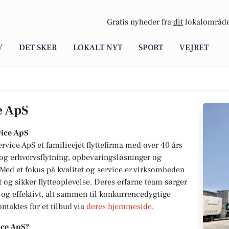
Gratis nyheder fra
dit
lokalområde
V
DET SKER
LOKALT NYT
SPORT
VEJRET
e ApS
vice ApS
ervice ApS et familieejet flyttefirma med over 40 års
- og erhvervsflytning, opbevaringsløsninger og
. Med et fokus på kvalitet og service er virksomheden
t og sikker flytteoplevelse. Deres erfarne team sørger
at og effektivt, alt sammen til konkurrencedygtige
ontaktes for et tilbud via
deres hjemmeside
.
ice ApS?