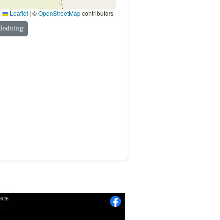
Leaflet
|
©
OpenStreetMap
contributors
jledning
 2026