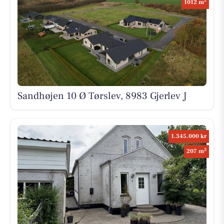
2
1012 m
Sandhøjen 10 Ø Tørslev, 8983 Gjerlev J
1.345.000 kr
2
207 m