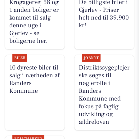
Krogagervej 58 og
De billigste biler i
1 anden boliger er
Gjerlev - Priser
kommet til salg
helt ned til 39.900
denne uge i
kr!
Gjerlev - se
boligerne her.
BILER
JOBNYT
10 dyreste biler til
Distriktssygeplejer
salg i nærheden af
ske søges til
Randers
nøglerolle i
Kommune
Randers
Kommune med
fokus på faglig
udvikling og
ældreloven
BOLIGMARKED