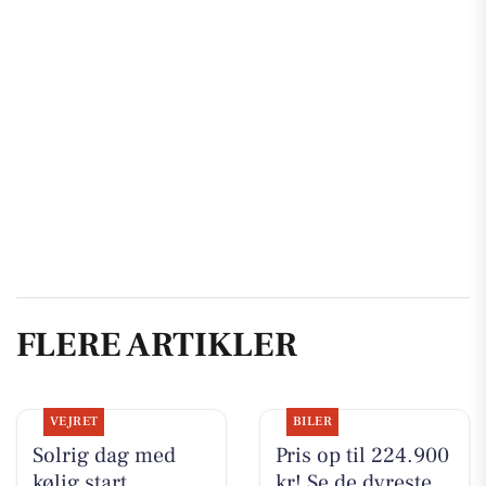
FLERE ARTIKLER
VEJRET
BILER
Solrig dag med
Pris op til 224.900
kølig start
kr! Se de dyreste