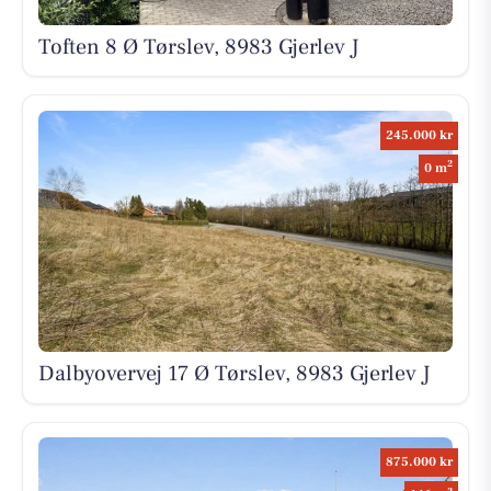
Toften 8 Ø Tørslev, 8983 Gjerlev J
245.000 kr
2
0 m
Dalbyovervej 17 Ø Tørslev, 8983 Gjerlev J
875.000 kr
2