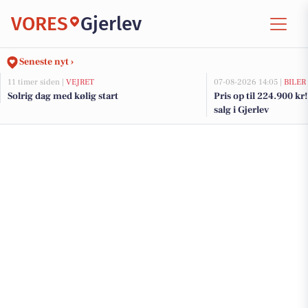
VORES
Gjerlev
Seneste nyt ›
11 timer siden |
VEJRET
07-08-2026 14:05 |
BILER
Solrig dag med kølig start
Pris op til 224.900 kr! 
salg i Gjerlev