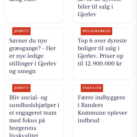
biler til salg i
Gjerlev
JOBNYT
BOLIGMARKED
Savner du nye
Top 6 over dyreste
græsgange? - Her
boliger til salg i
er nye ledige
Gjerlev. Priser op
stillinger i Gjerlev
til 12.900.000 kr
og omegn
JOBNYT
FAKTA OM
Bliv social- og
Færre indbyggere
sundhedshjælper i
i Randers
et engageret team
Kommune oplever
med fokus på
indbrud
borgerens
livskvalitet