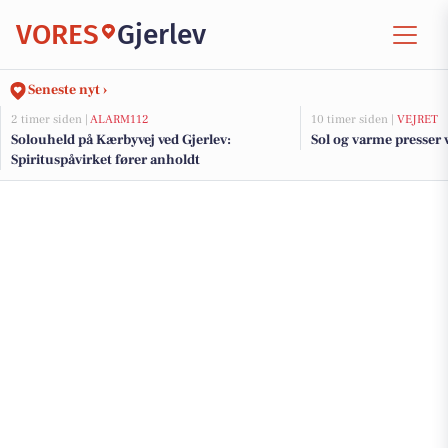
VORES
Gjerlev
Seneste nyt ›
2 timer siden |
ALARM112
10 timer siden |
VEJRET
Solouheld på Kærbyvej ved Gjerlev:
Sol og varme presser v
Spirituspåvirket fører anholdt