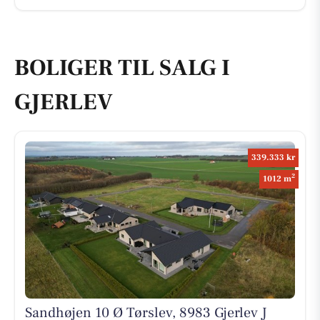
BOLIGER TIL SALG I
GJERLEV
339.333 kr
2
1012 m
Sandhøjen 10 Ø Tørslev, 8983 Gjerlev J