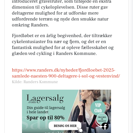
introduceret gravelruter, som tilføjede en ekstra
dimension til cykeloplevelsen. Disse ruter gav
deltagerne mulighed for at udforske mere
udfordrende terræn og nyde den smukke natur
omkring Randers.
Fjordløbet er en årlig begivenhed, der tiltrækker
cykelentusiaster fra nær og fjern, og det er en
fantastisk mulighed for at opleve fællesskabet og
glæden ved cykling i Randers Kommune.
https://www.randers.dk/nyheder/fjordloebet-2025-
samlede-naesten-900-deltagere-i-sol-og-vestenvind/
Kilde: Randers Kommune