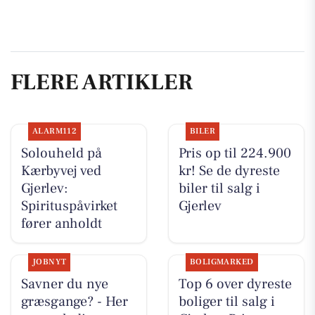
FLERE ARTIKLER
ALARM112
BILER
Solouheld på
Pris op til 224.900
Kærbyvej ved
kr! Se de dyreste
Gjerlev:
biler til salg i
Spirituspåvirket
Gjerlev
fører anholdt
JOBNYT
BOLIGMARKED
Savner du nye
Top 6 over dyreste
græsgange? - Her
boliger til salg i