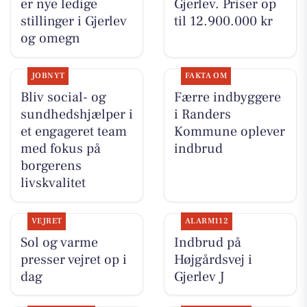
er nye ledige
Gjerlev. Priser op
stillinger i Gjerlev
til 12.900.000 kr
og omegn
JOBNYT
FAKTA OM
Bliv social- og
Færre indbyggere
sundhedshjælper i
i Randers
et engageret team
Kommune oplever
med fokus på
indbrud
borgerens
livskvalitet
VEJRET
ALARM112
Sol og varme
Indbrud på
presser vejret op i
Højgårdsvej i
dag
Gjerlev J