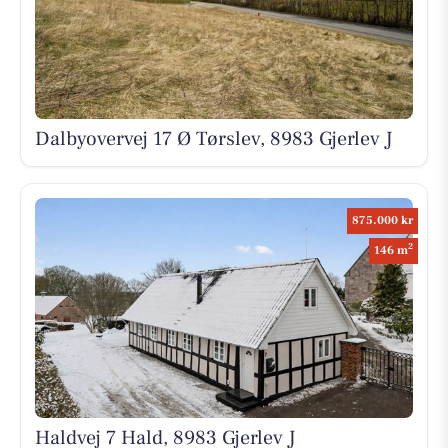
Dalbyovervej 17 Ø Tørslev, 8983 Gjerlev J
875.000 kr
2
146 m
Haldvej 7 Hald, 8983 Gjerlev J