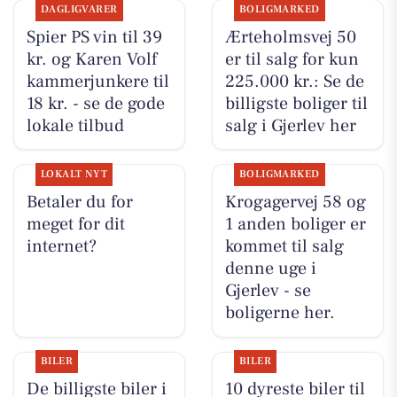
DAGLIGVARER
BOLIGMARKED
Spier PS vin til 39
Ærteholmsvej 50
kr. og Karen Volf
er til salg for kun
kammerjunkere til
225.000 kr.: Se de
18 kr. - se de gode
billigste boliger til
lokale tilbud
salg i Gjerlev her
LOKALT NYT
BOLIGMARKED
Betaler du for
Krogagervej 58 og
meget for dit
1 anden boliger er
internet?
kommet til salg
denne uge i
Gjerlev - se
boligerne her.
BILER
BILER
De billigste biler i
10 dyreste biler til