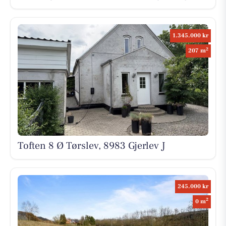
1.345.000 kr
2
207 m
Toften 8 Ø Tørslev, 8983 Gjerlev J
245.000 kr
2
0 m