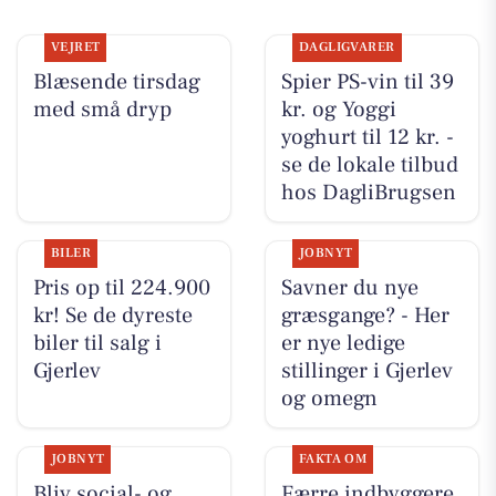
VEJRET
DAGLIGVARER
Blæsende tirsdag
Spier PS-vin til 39
med små dryp
kr. og Yoggi
yoghurt til 12 kr. -
se de lokale tilbud
hos DagliBrugsen
BILER
JOBNYT
Pris op til 224.900
Savner du nye
kr! Se de dyreste
græsgange? - Her
biler til salg i
er nye ledige
Gjerlev
stillinger i Gjerlev
og omegn
JOBNYT
FAKTA OM
Bliv social- og
Færre indbyggere