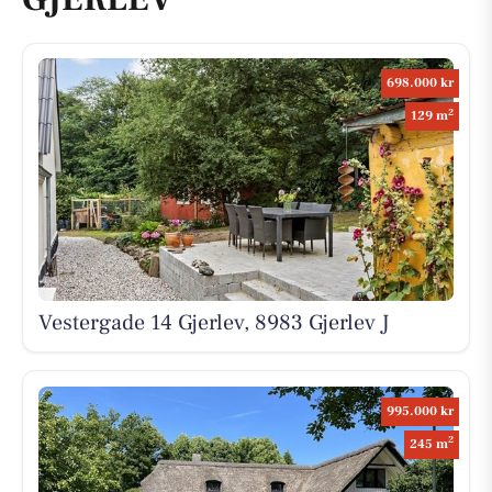
698.000 kr
2
129 m
Vestergade 14 Gjerlev, 8983 Gjerlev J
995.000 kr
2
245 m