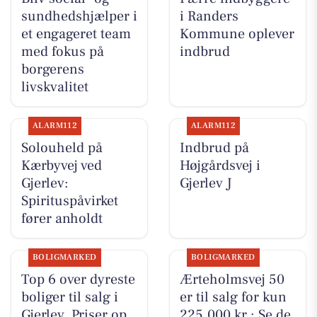
sundhedshjælper i
i Randers
et engageret team
Kommune oplever
med fokus på
indbrud
borgerens
livskvalitet
ALARM112
ALARM112
Solouheld på
Indbrud på
Kærbyvej ved
Højgårdsvej i
Gjerlev:
Gjerlev J
Spirituspåvirket
fører anholdt
BOLIGMARKED
BOLIGMARKED
Top 6 over dyreste
Ærteholmsvej 50
boliger til salg i
er til salg for kun
Gjerlev. Priser op
225.000 kr.: Se de