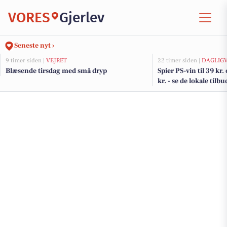
VORES
Gjerlev
Seneste nyt ›
9 timer siden |
VEJRET
22 timer siden |
DAGLIG
Blæsende tirsdag med små dryp
Spier PS-vin til 39 kr.
kr. - se de lokale til