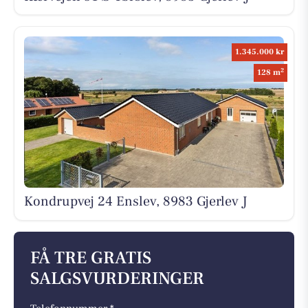
1.345.000 kr
2
128 m
Kondrupvej 24 Enslev, 8983 Gjerlev J
FÅ TRE GRATIS
SALGSVURDERINGER