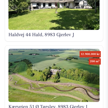
Haldvej 44 Hald, 8983 Gjerlev J
12.900.000 kr
2
200 m
Kærvejen 51 Ø Tørslev, 8983 Gjerlev J