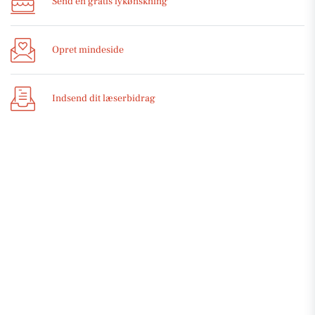
Send en gratis lykønskning
Opret mindeside
Indsend dit læserbidrag