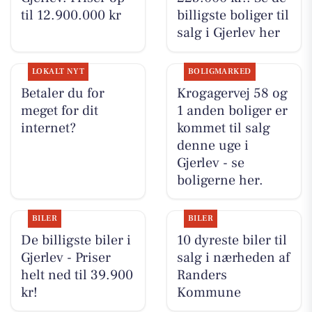
til 12.900.000 kr
billigste boliger til
salg i Gjerlev her
LOKALT NYT
BOLIGMARKED
Betaler du for
Krogagervej 58 og
meget for dit
1 anden boliger er
internet?
kommet til salg
denne uge i
Gjerlev - se
boligerne her.
BILER
BILER
De billigste biler i
10 dyreste biler til
Gjerlev - Priser
salg i nærheden af
helt ned til 39.900
Randers
kr!
Kommune