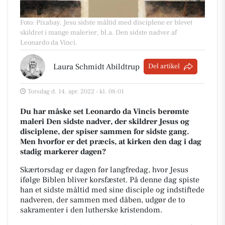
Foto: Pixabay
.
Jesu sidste måltid med disciplene er blevet
skildret i mange malerier, bl.a. Den sidste nadver af
Leonardo da Vinci.
Laura Schmidt Abildtrup
Del artikel
Torsdag d. 14. apr. 2022 - kl. 08:01
Du har måske set Leonardo da Vincis berømte
maleri Den sidste nadver, der skildrer Jesus og
disciplene, der spiser sammen for sidste gang.
Men hvorfor er det præcis, at kirken den dag i dag
stadig markerer dagen?
Skærtorsdag er dagen før langfredag, hvor Jesus
ifølge Biblen bliver korsfæstet. På denne dag spiste
han et sidste måltid med sine disciple og indstiftede
nadveren, der sammen med dåben, udgør de to
sakramenter i den lutherske kristendom.