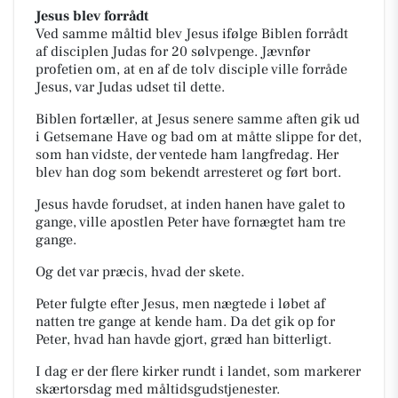
Jesus blev forrådt
Ved samme måltid blev Jesus ifølge Biblen forrådt
af disciplen Judas for 20 sølvpenge. Jævnfør
profetien om, at en af de tolv disciple ville forråde
Jesus, var Judas udset til dette.
Biblen fortæller, at Jesus senere samme aften gik ud
i Getsemane Have og bad om at måtte slippe for det,
som han vidste, der ventede ham langfredag. Her
blev han dog som bekendt arresteret og ført bort.
Jesus havde forudset, at inden hanen have galet to
gange, ville apostlen Peter have fornægtet ham tre
gange.
Og det var præcis, hvad der skete.
Peter fulgte efter Jesus, men nægtede i løbet af
natten tre gange at kende ham. Da det gik op for
Peter, hvad han havde gjort, græd han bitterligt.
I dag er der flere kirker rundt i landet, som markerer
skærtorsdag med måltidsgudstjenester.