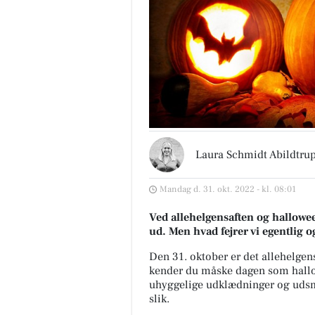
Laura Schmidt Abildtru
Mandag d. 31. okt. 2022 - kl. 08:01
Ved allehelgensaften og hallowe
ud. Men hvad fejrer vi egentlig 
Den 31. oktober er det allehelgens
kender du måske dagen som hallo
uhyggelige udklædninger og udsm
slik.