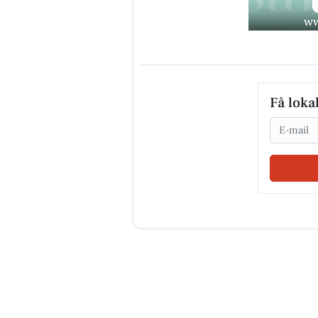
Få loka
Email