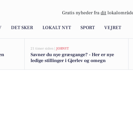
Gratis nyheder fra
dit
lokalområde
V
DET SKER
LOKALT NYT
SPORT
VEJRET
21 timer siden |
JOBNYT
gen
Savner du nye græsgange? - Her er nye
ledige stillinger i Gjerlev og omegn