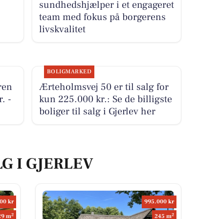
sundhedshjælper i et engageret
team med fokus på borgerens
livskvalitet
BOLIGMARKED
ren
Ærteholmsvej 50 er til salg for
. -
kun 225.000 kr.: Se de billigste
boliger til salg i Gjerlev her
LG I GJERLEV
00 kr
995.000 kr
2
2
29 m
245 m