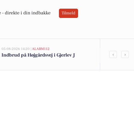
 -
direkte i din indbakke
Tilmeld
05-08-2026 14:20 |
ALARM112
05-08-2026 13:00
‹
›
Indbrud på Højgårdsvej i Gjerlev J
Top 6 over dy
Priser op til