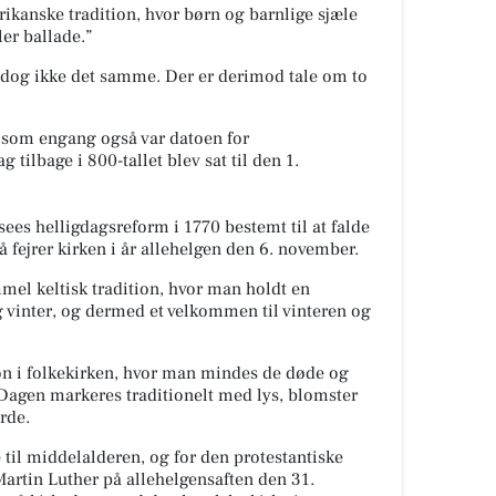
kanske tradition, hvor børn og barnlige sjæle
ller ballade.”
 dog ikke det samme. Der er derimod tale om to
, som engang også var datoen for
 tilbage i 800-tallet blev sat til den 1.
sees helligdagsreform i 1770
bestemt
til at falde
 fejrer kirken i år allehelgen den 6. november.
mel keltisk tradition, hvor man holdt en
vinter, og dermed et velkommen til vinteren og
ion i folkekirken, hvor man mindes de døde og
. Dagen markeres traditionelt med lys, blomster
årde.
 til middelalderen, og for den protestantiske
 Martin Luther på allehelgensaften den 31.