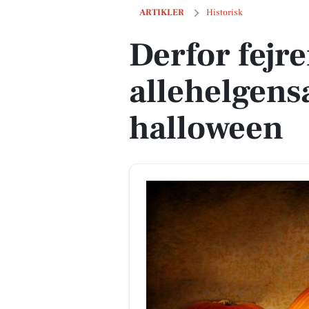
Derfor fejrer vi allehelgensaften og h
ARTIKLER
Historisk
Derfor fejre
allehelgens
halloween