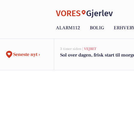
VORES
Gjerlev
ALARM112
BOLIG
ERHVER
3 timer siden |
VEJRET
Seneste nyt ›
Sol over dagen, frisk start til mor