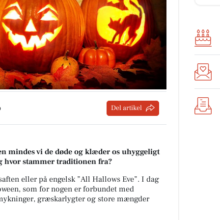
p
Del artikel
en mindes vi de døde og klæder os uhyggeligt
og hvor stammer traditionen fra?
aften eller på engelsk ”All Hallows Eve”. I dag
ween, som for nogen er forbundet med
ykninger, græskarlygter og store mængder