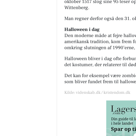
oktober 1517 slog sine 95 teser op
Wittenberg.
Man regner derfor også den 31. 
Halloween i dag
Den moderne måde at fejre hallow
amerikansk tradition, kom frem fo
omkring slutningen af 1990’erne, 
Halloween bliver i dag ofte forb
det kostumer, der relaterer til d
Det kan for eksempel være zombier
som bliver fundet frem til hallow
Kilde: videnskab.dk / kristendom.dk