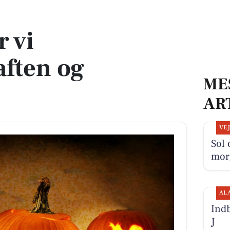
alloween
r vi
aften og
ME
AR
VE
Sol 
mor
AL
Indb
J