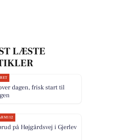
ST LÆSTE
TIKLER
JRET
over dagen, frisk start til
gen
ARM112
rud på Højgårdsvej i Gjerlev