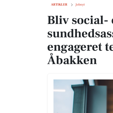
Bliv social- og sundhedsassistent i et 
ARTIKLER
Jobnyt
Bliv social-
sundhedsassi
engageret t
Åbakken