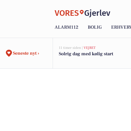
VORES
Gjerlev
ALARM112
BOLIG
ERHVER
11 timer siden |
VEJRET
Seneste nyt ›
Solrig dag med kølig start