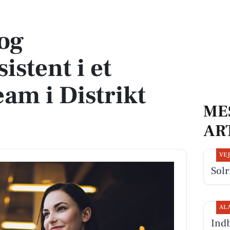
engageret team i Distrikt Åbakken
 og
stent i et
eam i Distrikt
ME
AR
VE
Solr
AL
Indb