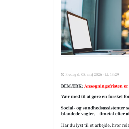
Fredag d. 08. maj 2026 - kl. 13:29
BEMÆRK:
Ansøgningsfristen er
Vær med til at gøre en forskel f
Social- og sundhedsassistenter sø
blandede vagter, - timetal efter af
Har du lyst til et arbejde, hvor r