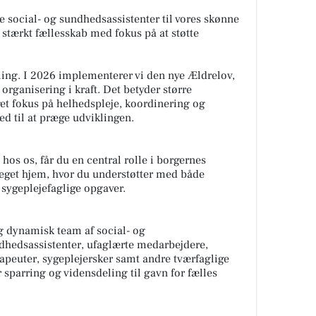
 social- og sundhedsassistenter til vores skønne
t stærkt fællesskab med fokus på at støtte
ling. I 2026 implementerer vi den nye Ældrelov,
 organisering i kraft. Det betyder større
get fokus på helhedspleje, koordinering og
ed til at præge udviklingen.
hos os, får du en central rolle i borgernes
 eget hjem, hvor du understøtter med både
 sygeplejefaglige opgaver.
og dynamisk team af social- og
dhedsassistenter, ufaglærte medarbejdere,
erapeuter, sygeplejersker samt andre tværfaglige
 sparring og vidensdeling til gavn for fælles