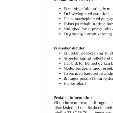
Et meningsfuldt arbejde med
En hverdag med variation, 
Tæt samarbejde med engage
Fokus på rehabilitering, bo
Mulighed for at præge udvi
En grundig introduktion og
Vi ønsker dig der
Er uddannet social- og sund
Arbejder fagligt reflekteret
Har blik for helhed og kan 
Møder borgerne med respek
Trives med både selvstændi
Bidrager positivt til arbejd
Har kørekort
Praktisk information
Vil du høre mere om stillingen, e
distriktsleder Lene Brøbech telefo
telefon 23 87 56 70 – vi tager ger