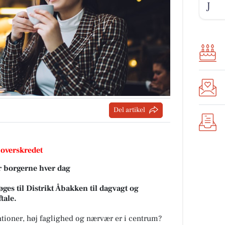
J
Del artikel
 overskredet
or borgerne hver dag
ges til Distrikt Åbakken til dagvagt og
tale.
elationer, høj faglighed og nærvær er i centrum?