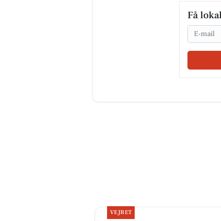
Få loka
Email
VEJRET