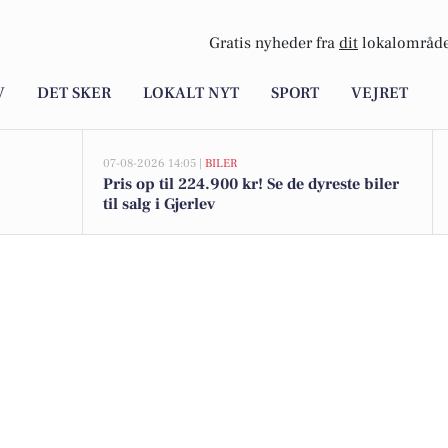
Gratis nyheder fra
dit
lokalområde
V
DET SKER
LOKALT NYT
SPORT
VEJRET
07-08-2026 14:05 |
BILER
Pris op til 224.900 kr! Se de dyreste biler
til salg i Gjerlev