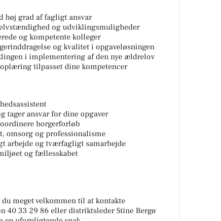
 høj grad af fagligt ansvar
selvstændighed og udviklingsmuligheder
rede og kompetente kolleger
rgerinddragelse og kvalitet i opgaveløsningen
klingen i implementering af den nye ældrelov
 oplæring tilpasset dine kompetencer
hedsassistent
 og tager ansvar for dine opgaver
koordinere borgerforløb
t, omsorg og professionalisme
gt arbejde og tværfagligt samarbejde
smiljøet og fællesskabet
r du meget velkommen til at kontakte
n 40 33 29 86 eller distriktsleder Stine Bergø
ne en uforpligtende snak.