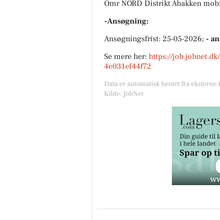
Omr NORD Distrikt Åbakken mobil
-Ansøgning:
Ansøgningsfrist: 25-05-2026;
- a
Se mere her:
https://job.jobnet.d
4e031ef44f72
Data er automatisk hentet fra eksterne 
Kilde: JobNet