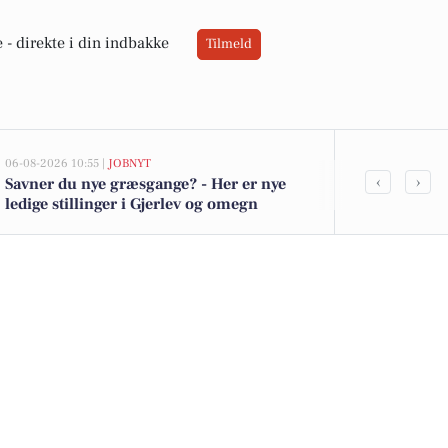
 -
direkte i din indbakke
Tilmeld
06-08-2026 10:55 |
JOBNYT
05-08-2026 14:20
‹
›
Savner du nye græsgange? - Her er nye
Indbrud på H
ledige stillinger i Gjerlev og omegn