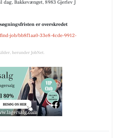
 dag, Bakkevænget, 8983 Gjerlev J
nsøgningsfristen er overskredet
k/find-job/bb8f1aa0-33e8-4cde-9912-
kilder, herunder JobNet.