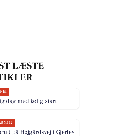
ST LÆSTE
TIKLER
JRET
ig dag med kølig start
ARM112
rud på Højgårdsvej i Gjerlev