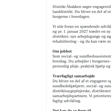
Distrikt Åbakken søger engagerede
landdistrikt. Du bliver en del af e
borgerne i hverdagen.
Vi står foran en spændende udvik
og pr. 1. januar 2027 træder en ny
distrikter, nye arbejdsgange og ø
rehabilitering – og du kan være m
Om jobbet
Som social- og sundhedsassistent 
hverdag. Du arbejder i borgernes
personlig pleje, praktisk hjælp og
Tværfagligt samarbejde
Du bliver en del af et engageret 
sundhedshjælpere, social- og sun
distriktssygeplejerske, distriktst
samarbejdspartnere. Vi prioriterer
faglig udvikling.
Det kan du se frem til