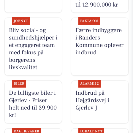
til 12.900.000 kr
JOBNYT
FAKTA OM
Bliv social- og
Færre indbyggere
sundhedshjælper i
i Randers
et engageret team
Kommune oplever
med fokus på
indbrud
borgerens
livskvalitet
BILER
ALARM112
De billigste biler i
Indbrud på
Gjerlev - Priser
Højgårdsvej i
helt ned til 39.900
Gjerlev J
kr!
DAGLIGVARER
LOKALT NYT