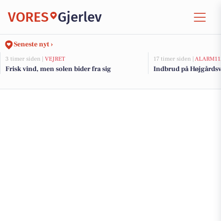
VORES
Gjerlev
Seneste nyt ›
3 timer siden |
VEJRET
17 timer siden |
ALARM11
Frisk vind, men solen bider fra sig
Indbrud på Højgårdsve