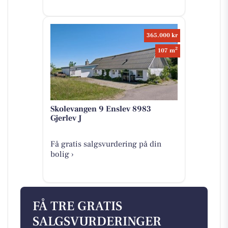
365.000 kr
2
107 m
Skolevangen 9 Enslev 8983
Gjerlev J
Få gratis salgsvurdering på din
bolig ›
FÅ TRE GRATIS
SALGSVURDERINGER