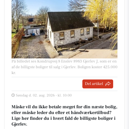
På billedet ses Kondrupvej 8 Enslev 8983 Gjerlev J, som er en
af de billigste boliger til salg i Gjerlev. Boligen koster 425.000
kr.
Del artikel
Søndag d. 02. aug. 2026 - kl. 10:00
Måske vil du ikke betale meget for din næste bolig,
eller måske leder du efter et håndværkertilbud?
Lige her finder du i hvert fald de billigste boliger i
Gjerlev.