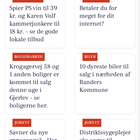
Spier PS vin til 39
Betaler du for
kr. og Karen Volf
meget for dit
kammerjunkere til
internet?
18 kr. - se de gode
lokale tilbud
BOLIGMARKED
BILER
Krogagervej 58 og
10 dyreste biler til
1 anden boliger er
salg i nærheden af
kommet til salg
Randers
denne uge i
Kommune
Gjerlev - se
boligerne her.
JOBNYT
JOBNYT
Savner du nye
Distriktssygeplejer