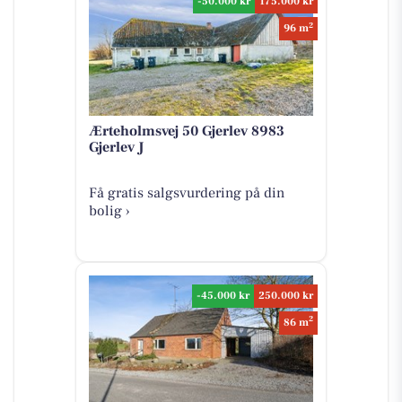
-50.000 kr
175.000 kr
2
96 m
Ærteholmsvej 50 Gjerlev 8983
Gjerlev J
Få gratis salgsvurdering på din
bolig ›
-45.000 kr
250.000 kr
2
86 m