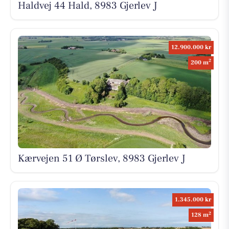
Haldvej 44 Hald, 8983 Gjerlev J
12.900.000 kr
2
200 m
Kærvejen 51 Ø Tørslev, 8983 Gjerlev J
1.345.000 kr
2
128 m