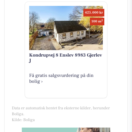
425.000 kr
2
100 m
Kondrupvej 8 Enslev 8983 Gjerlev
J
Få gratis salgsvurdering på din
bolig ›
Data er automatisk hentet fra eksterne kilder, herunder
Boliga.
Kilde: Boliga