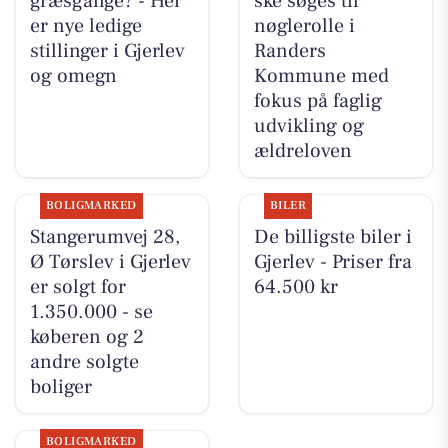
græsgange? - Her
ske søges til
er nye ledige
nøglerolle i
stillinger i Gjerlev
Randers
og omegn
Kommune med
fokus på faglig
udvikling og
ældreloven
BOLIGMARKED
BILER
Stangerumvej 28,
De billigste biler i
Ø Tørslev i Gjerlev
Gjerlev - Priser fra
er solgt for
64.500 kr
1.350.000 - se
køberen og 2
andre solgte
boliger
BOLIGMARKED